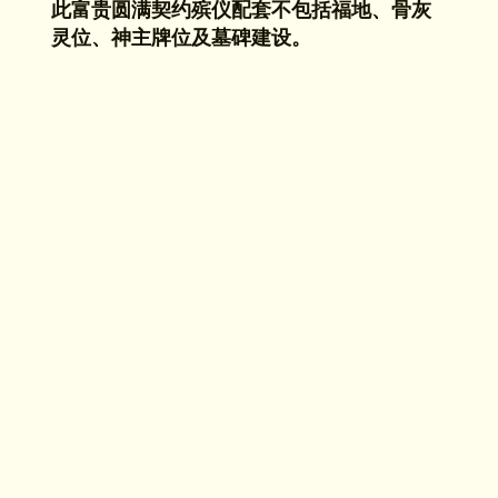
此富贵圆满契约殡仪配套不包括福地、骨灰
灵位、神主牌位及墓碑建设。