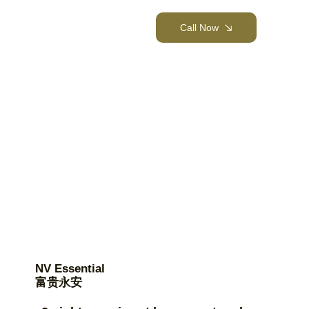
Call Now
NV Essential
富贵永安