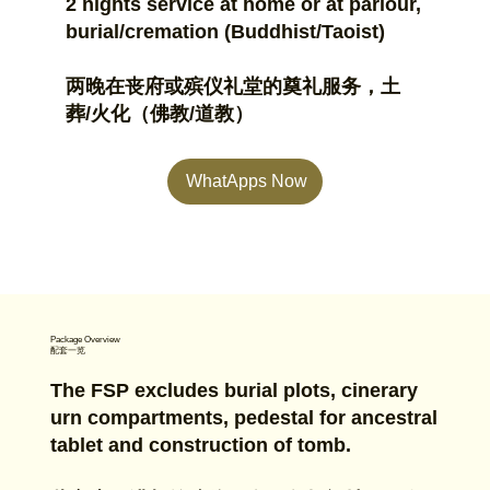
2 nights service at home or at parlour,
burial/cremation (Buddhist/Taoist)
两晚在丧府或殡仪礼堂的奠礼服务，土
葬/火化（佛教/道教）
WhatApps Now
Package Overview
配套一览
The FSP excludes burial plots, cinerary
urn compartments, pedestal for ancestral
tablet and construction of tomb.