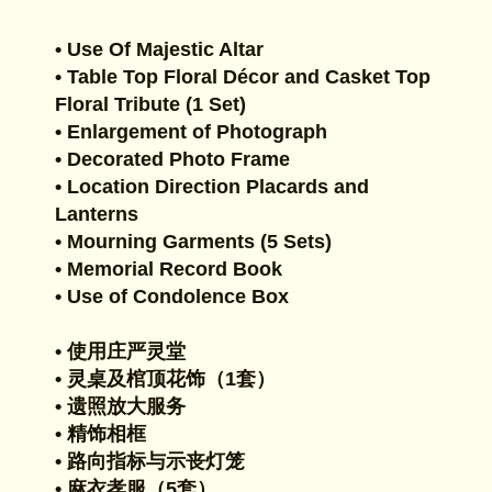
• Use Of Majestic Altar
• Table Top Floral Décor and Casket Top
Floral Tribute (1 Set)
• Enlargement of Photograph
• Decorated Photo Frame
• Location Direction Placards and
Lanterns
• Mourning Garments (5 Sets)
• Memorial Record Book
• Use of Condolence Box
• 使用庄严灵堂
• 灵桌及棺顶花饰（1套）
• 遗照放大服务
• 精饰相框
• 路向指标与示丧灯笼
• 麻衣孝服（5套）